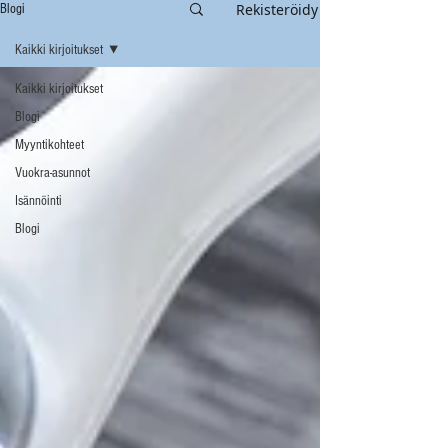
Rekisteröidy
Blogi
Kaikki kirjoitukset
Kaikki kirjoitukset
Blogi
Myyntikohteet
Vuokra-asunnot
Isännöinti
Blogi