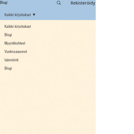
Rekisteröidy
Blogi
Kaikki kirjoitukset
Kaikki kirjoitukset
Blogi
Myyntikohteet
Vuokra-asunnot
Isännöinti
Blogi