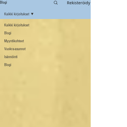
Rekisteröidy
Blogi
Kaikki kirjoitukset
Kaikki kirjoitukset
Blogi
Myyntikohteet
Vuokra-asunnot
Isännöinti
Blogi