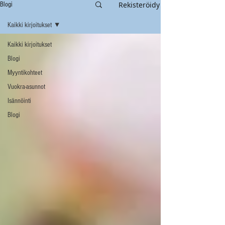
Rekisteröidy
Blogi
Kaikki kirjoitukset
Kaikki kirjoitukset
Blogi
Myyntikohteet
Vuokra-asunnot
Isännöinti
Blogi