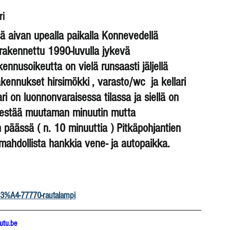
ri
sä aivan upealla paikalla Konnevedellä 
 rakennettu 1990-luvulla jykevä 
ennusoikeutta on vielä runsaasti jäljellä 
ennukset hirsimökki , varasto/wc  ja kellari 
 on luonnonvaraisessa tilassa ja siellä on 
kestää muutaman minuutin mutta 
päässä ( n. 10 minuuttia ) Pitkäpohjantien 
mahdollista hankkia vene- ja autopaikka. 
3%A4-77770-rautalampi
utu.be