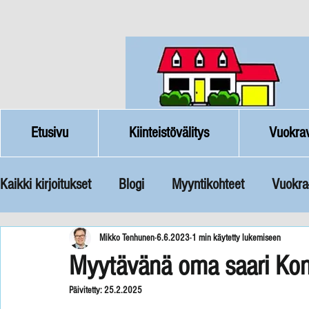
Etusivu
Kiinteistövälitys
Vuokrav
Kaikki kirjoitukset
Blogi
Myyntikohteet
Vuokra
Blogi
Mikko Tenhunen
6.6.2023
1 min käytetty lukemiseen
Myytävänä oma saari Kon
Päivitetty:
25.2.2025