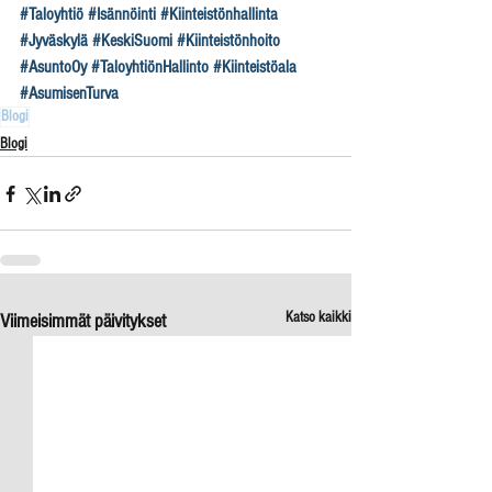
#Taloyhtiö
#Isännöinti
#Kiinteistönhallinta
#Jyväskylä
#KeskiSuomi
#Kiinteistönhoito
#AsuntoOy
#TaloyhtiönHallinto
#Kiinteistöala
#AsumisenTurva
Blogi
Blogi
Katso kaikki
Viimeisimmät päivitykset