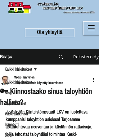
Ota yhteyttä
Rekisteröidy
Päivitys
Kaikki kirjoitukset
Mikko Tenhunen
Kaikki kirjoitukset
25.8.2025
1 min käytetty lukemiseen
🔑 Kiinnostaako sinua taloyhtiön
Blogi
hallinto?
Myyntikohteet
Jyväskylän Kiinteistömestarit LKV on luotettava 
Vuokra-asunnot
kumppanisi taloyhtiön asioissa! Tarjoamme 
Isännöinti
asiantuntevaa neuvontaa ja käytännön ratkaisuja, 
joilla tehostat taloyhtiösi toimintaa Keski-
Blogi