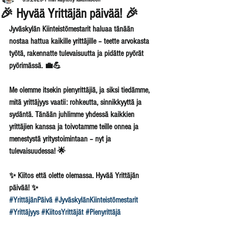
🎉 Hyvää Yrittäjän päivää! 🎉
Jyväskylän Kiinteistömestarit haluaa tänään 
nostaa hattua kaikille yrittäjille – teette arvokasta 
työtä, rakennatte tulevaisuutta ja pidätte pyörät 
pyörimässä. 💼💪
Me olemme itsekin pienyrittäjiä, ja siksi tiedämme, 
mitä yrittäjyys vaatii: rohkeutta, sinnikkyyttä ja 
sydäntä. Tänään juhlimme yhdessä kaikkien 
yrittäjien kanssa ja toivotamme teille onnea ja 
menestystä yritystoimintaan – nyt ja 
tulevaisuudessa! 🌟
✨ Kiitos että olette olemassa. Hyvää Yrittäjän 
päivää! ✨
#YrittäjänPäivä
#JyväskylänKiinteistömestarit
#Yrittäjyys
#KiitosYrittäjät
#Pienyrittäjä