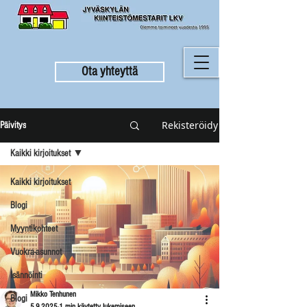
Ota yhteyttä
Rekisteröidy
Päivitys
Kaikki kirjoitukset
Kaikki kirjoitukset
Blogi
Myyntikohteet
Vuokra-asunnot
Isännöinti
Mikko Tenhunen
Blogi
5.9.2025
1 min käytetty lukemiseen