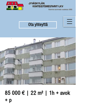
Ota yhteyttä
85 000 € | 22 m² | 1h + avok
+ p