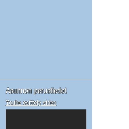
Asunnon perustiedot
Yoube esittely video